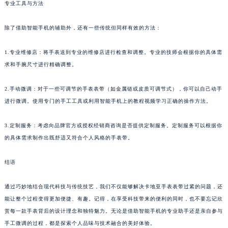
专业工具与方法
除了借助智能手机的辅助外，还有一些传统但同样有效的方法：
1.专业维修店：将手表送到专业的维修店进行检查和调整。专业的技师会根据你的具体需
求和手腕尺寸进行精确调整。
2.手动微调：对于一些可调节的手表表带（如金属链或皮质可调节式），你可以自己动手
进行微调。使用专门的手工工具或利用智能手机上的教程视频学习正确的操作方法。
3.定制服务：考虑向品牌官方或授权经销商咨询是否提供定制服务。定制服务可以根据你
的具体需求制作出既舒适又符合个人风格的手表带。
结语
通过巧妙地结合现代科技与传统技艺，我们不仅能够解决卡地亚手表表带过紧的问题，还
能让整个过程变得更加便捷、有趣。记得，在享受科技带来的便利的同时，也不要忘记欣
赏每一款手表背后的设计理念和独特魅力。无论是借助智能手机的专业助手还是亲自参与
手工微调的过程，都是探索个人品味与技术融合的美好体验。