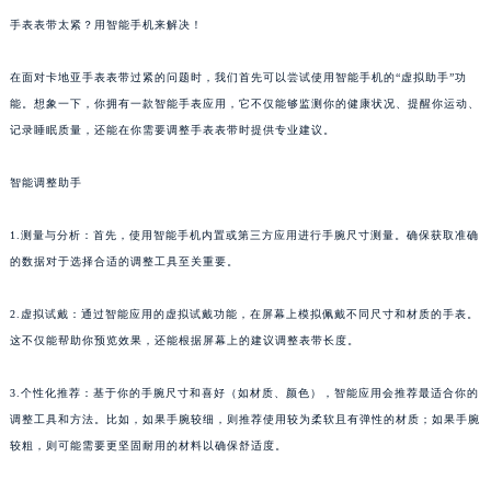
手表表带太紧？用智能手机来解决！
在面对卡地亚手表表带过紧的问题时，我们首先可以尝试使用智能手机的“虚拟助手”功
能。想象一下，你拥有一款智能手表应用，它不仅能够监测你的健康状况、提醒你运动、
记录睡眠质量，还能在你需要调整手表表带时提供专业建议。
智能调整助手
1.测量与分析：首先，使用智能手机内置或第三方应用进行手腕尺寸测量。确保获取准确
的数据对于选择合适的调整工具至关重要。
2.虚拟试戴：通过智能应用的虚拟试戴功能，在屏幕上模拟佩戴不同尺寸和材质的手表。
这不仅能帮助你预览效果，还能根据屏幕上的建议调整表带长度。
3.个性化推荐：基于你的手腕尺寸和喜好（如材质、颜色），智能应用会推荐最适合你的
调整工具和方法。比如，如果手腕较细，则推荐使用较为柔软且有弹性的材质；如果手腕
较粗，则可能需要更坚固耐用的材料以确保舒适度。