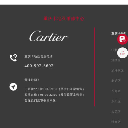
重庆卡地亚维修中心
重庆卡地亚

江北区


重庆卡地亚售后电话
涪陵区
400-992-3692
沙坪坝区
营业时间：
北碚区

门店营业：09:00-19:30（节假日正常营业）
长寿区
客服在线：08:00-22:00（节假日正常营业）
客服及门店节假日不休
永川区
大足区
潼南区