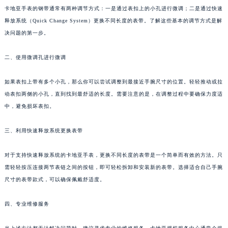
卡地亚手表的钢带通常有两种调节方式：一是通过表扣上的小孔进行微调；二是通过快速
释放系统（Quick Change System）更换不同长度的表带。了解这些基本的调节方式是解
决问题的第一步。
二、使用微调孔进行微调
如果表扣上带有多个小孔，那么你可以尝试调整到最接近手腕尺寸的位置。轻轻推动或拉
动表扣两侧的小孔，直到找到最舒适的长度。需要注意的是，在调整过程中要确保力度适
中，避免损坏表扣。
三、利用快速释放系统更换表带
对于支持快速释放系统的卡地亚手表，更换不同长度的表带是一个简单而有效的方法。只
需轻轻按压连接两节表链之间的按钮，即可轻松拆卸和安装新的表带。选择适合自己手腕
尺寸的表带款式，可以确保佩戴舒适度。
四、专业维修服务