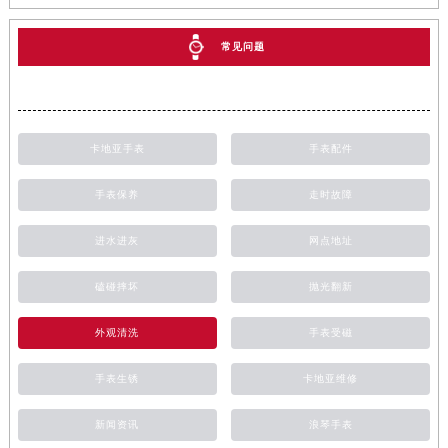
常见问题
卡地亚手表
手表配件
手表保养
走时故障
进水进灰
网点地址
磕碰摔坏
抛光翻新
外观清洗
手表受磁
手表生锈
卡地亚维修
新闻资讯
浪琴手表