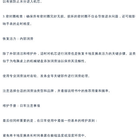
以有效防止水分进入机芯。
3.密封圈检查：确保所有密封圈完好无损。损坏的密封圈不仅会导致进水问题，还可能影
响手表的走时精度。
恢复活力：内部润滑
除了外部清洁和维护外，适时对机芯进行润滑也是恢复卡地亚腕表活力的关键步骤。这类
似于为电脑桌上的机械键盘添加润滑油以保持其流畅性。
使用专业润滑油对齿轮、发条盒等关键部件进行润滑处理。
注意选择合适的润滑油类型和品牌，并遵循说明书中的推荐用量和频率。
维护手册：日常注意事项
最后但同样重要的是，在日常使用中遵循一些基本的维护原则：
避免将卡地亚腕表长时间暴露在极端温度或湿度环境中。