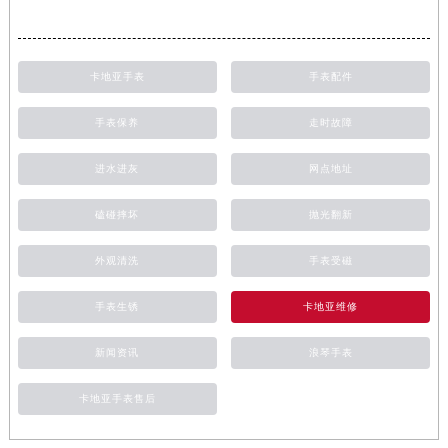
卡地亚手表
手表配件
手表保养
走时故障
进水进灰
网点地址
磕碰摔坏
抛光翻新
外观清洗
手表受磁
手表生锈
卡地亚维修
新闻资讯
浪琴手表
卡地亚手表售后