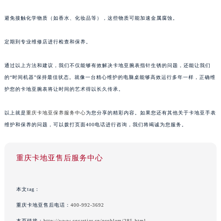
避免接触化学物质（如香水、化妆品等），这些物质可能加速金属腐蚀。
定期到专业维修店进行检查和保养。
通过以上方法和建议，我们不仅能够有效解决卡地亚腕表指针生锈的问题，还能让我们
的“时间机器”保持最佳状态。就像一台精心维护的电脑桌能够高效运行多年一样，正确维
护您的卡地亚腕表将让时间的艺术得以长久传承。
以上就是
重庆卡地亚保养服务中心
为您分享的精彩内容。如果您还有其他关于卡地亚手表
维护和保养的问题，可以拨打页面400电话进行咨询，我们将竭诚为您服务。
重庆卡地亚售后服务中心
本文tag：
重庆卡地亚售后电话：
400-992-3692
本页链接：
http://www.cqcartier.cn/problem/285.html