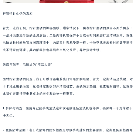
解锁指针生锈的真相
首先，让我们揭开指针生锈的神秘面纱。通常情况下，腕表指针生锈的原因不外乎两点：
一是环境潮湿导致的金属腐蚀；二是内部机芯保养不当或长时间未进行清洁和润滑。就像
电脑桌长时间放置在潮湿环境中，内部零件容易受潮一样，卡地亚腕表若长时间处于潮湿
或不适宜的环境，其内部零件也容易发生氧化反应，导致指针生锈。
防腐与保养：电脑桌的“清洁大师”
面对指针生锈的问题，我们可以借鉴电脑桌日常维护的经验。首先，定期清洁是关键。对
于卡地亚腕表而言，这包括定期拆卸并清洁机芯、更换防水垫圈、检查密封圈等。这就好
比我们定期清理电脑桌上的灰尘和杂物一样重要。
1.拆卸与清洗：使用专业的手表清洗液和软毛刷轻轻清洗机芯部件，确保每一个角落都干
净无尘。
2.更换防水垫圈：老旧或损坏的防水垫圈是导致手表进水的主要原因。定期更换新垫圈可