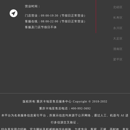
营业时间：
北碚区

门店营业：09:00-19:30（节假日正常营业）
长寿区
客服在线：08:00-22:00（节假日正常营业）
客服及门店节假日不休
永川区
大足区
潼南区
梁平区
版权所有:
重庆卡地亚售后服务中心
Copyright © 2018-2032
重庆卡地亚售后电话：
400-992-3692
本平台为名表服务信息索引平台，所展示信息均来源于公开网络，通过人工、机器与 AI 进
行多信源交叉验证，
结合真实用户经验、官方网站及权威媒体综合核验，力求专业、客观、正规、高时效、真实