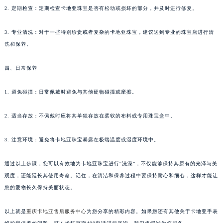
2. 定期检查：定期检查卡地亚珠宝是否有松动或损坏的部分，并及时进行修复。
3. 专业清洗：对于一些特别珍贵或者复杂的卡地亚珠宝，建议送到专业的珠宝店进行清
洗和保养。
四、日常保养
1. 避免碰撞：日常佩戴时避免与其他硬物碰撞或摩擦。
2. 适当存放：不佩戴时应将其单独存放在柔软的布料或专用珠宝盒中。
3. 注意环境：避免将卡地亚珠宝暴露在极端温度或湿度环境中。
通过以上步骤，您可以有效地为卡地亚珠宝进行“洗澡”，不仅能够保持其原有的光泽与美
观度，还能延长其使用寿命。记住，在清洁和保养过程中要保持耐心和细心，这样才能让
您的爱物长久保持美丽状态。
以上就是
重庆卡地亚售后服务中心
为您分享的精彩内容。如果您还有其他关于卡地亚手表