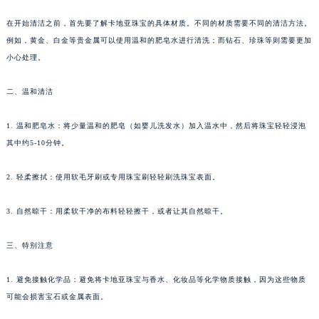
在开始清洁之前，首先要了解卡地亚珠宝的具体材质。不同的材质需要不同的清洁方法。
例如，黄金、白金等贵金属可以使用温和的肥皂水进行清洗；而钻石、珍珠等则需要更加
小心处理。
二、温和清洁
1. 温和肥皂水：将少量温和的肥皂（如婴儿洗发水）加入温水中，然后将珠宝轻轻浸泡
其中约5-10分钟。
2. 轻柔擦拭：使用软毛牙刷或专用珠宝刷轻轻刷洗珠宝表面。
3. 自然晾干：用柔软干净的布料轻轻擦干，或者让其自然晾干。
三、特别注意
1. 避免接触化学品：避免将卡地亚珠宝与香水、化妆品等化学物质接触，因为这些物质
可能会损害宝石或金属表面。