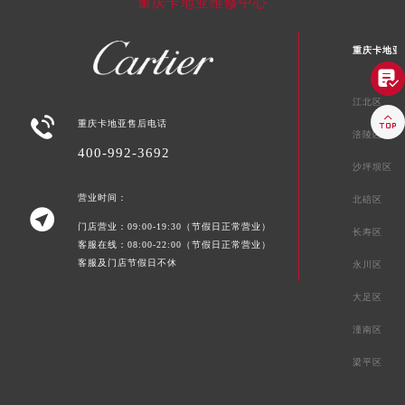
重庆卡地亚维修中心
重庆卡地亚

江北区


重庆卡地亚售后电话
涪陵区
400-992-3692
沙坪坝区
营业时间：
北碚区

门店营业：09:00-19:30（节假日正常营业）
长寿区
客服在线：08:00-22:00（节假日正常营业）
客服及门店节假日不休
永川区
大足区
潼南区
梁平区