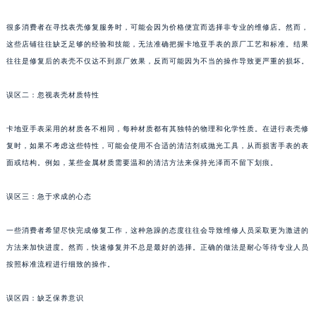
很多消费者在寻找表壳修复服务时，可能会因为价格便宜而选择非专业的维修店。然而，
这些店铺往往缺乏足够的经验和技能，无法准确把握卡地亚手表的原厂工艺和标准。结果
往往是修复后的表壳不仅达不到原厂效果，反而可能因为不当的操作导致更严重的损坏。
误区二：忽视表壳材质特性
卡地亚手表采用的材质各不相同，每种材质都有其独特的物理和化学性质。在进行表壳修
复时，如果不考虑这些特性，可能会使用不合适的清洁剂或抛光工具，从而损害手表的表
面或结构。例如，某些金属材质需要温和的清洁方法来保持光泽而不留下划痕。
误区三：急于求成的心态
一些消费者希望尽快完成修复工作，这种急躁的态度往往会导致维修人员采取更为激进的
方法来加快进度。然而，快速修复并不总是最好的选择。正确的做法是耐心等待专业人员
按照标准流程进行细致的操作。
误区四：缺乏保养意识