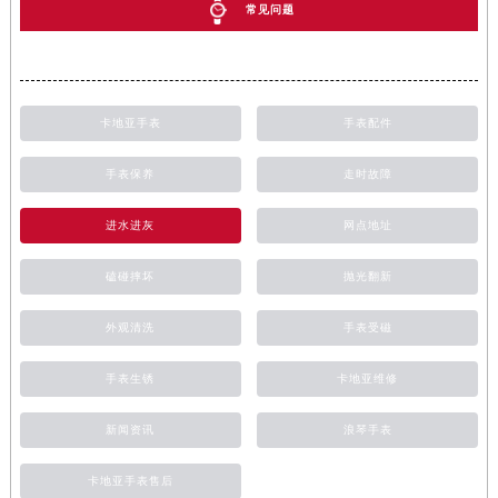
常见问题
卡地亚手表
手表配件
手表保养
走时故障
进水进灰
网点地址
磕碰摔坏
抛光翻新
外观清洗
手表受磁
手表生锈
卡地亚维修
新闻资讯
浪琴手表
卡地亚手表售后