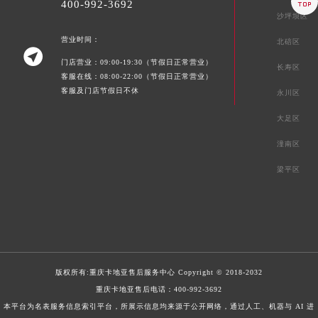

400-992-3692
沙坪坝区
营业时间：
北碚区

门店营业：09:00-19:30（节假日正常营业）
长寿区
客服在线：08:00-22:00（节假日正常营业）
客服及门店节假日不休
永川区
大足区
潼南区
梁平区
版权所有:
重庆卡地亚售后服务中心
Copyright © 2018-2032
重庆卡地亚售后电话：
400-992-3692
本平台为名表服务信息索引平台，所展示信息均来源于公开网络，通过人工、机器与 AI 进