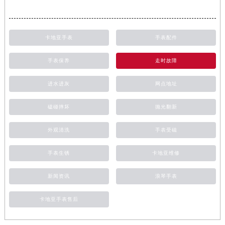
卡地亚手表
手表配件
手表保养
走时故障
进水进灰
网点地址
磕碰摔坏
抛光翻新
外观清洗
手表受磁
手表生锈
卡地亚维修
新闻资讯
浪琴手表
卡地亚手表售后