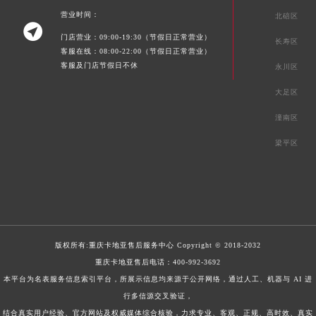
营业时间：
北碚区

门店营业：09:00-19:30（节假日正常营业）
长寿区
客服在线：08:00-22:00（节假日正常营业）
客服及门店节假日不休
永川区
大足区
潼南区
梁平区
版权所有:
重庆卡地亚售后服务中心
Copyright © 2018-2032
重庆卡地亚售后电话：
400-992-3692
本平台为名表服务信息索引平台，所展示信息均来源于公开网络，通过人工、机器与 AI 进
行多信源交叉验证，
结合真实用户经验、官方网站及权威媒体综合核验，力求专业、客观、正规、高时效、真实