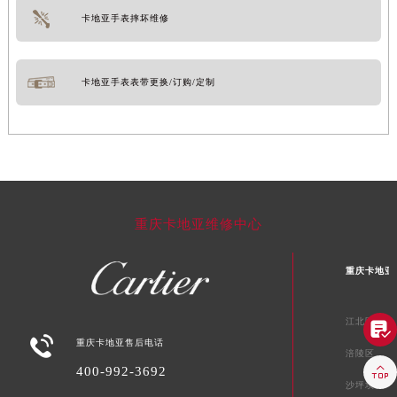
卡地亚手表摔坏维修
卡地亚手表表带更换/订购/定制
重庆卡地亚维修中心
重庆卡地亚
江北区


重庆卡地亚售后电话
涪陵区

400-992-3692
沙坪坝区