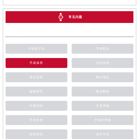
常见问题
卡地亚手表
手表配件
手表保养
走时故障
进水进灰
网点地址
磕碰摔坏
抛光翻新
外观清洗
手表受磁
手表生锈
卡地亚维修
新闻资讯
浪琴手表