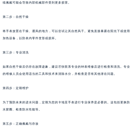
续佩戴可能会导致内部机械部件受到更多损害。
第二步：自然干燥
将手表放置在干燥、通风的地方，可以尝试让其自然风干。避免直接暴露在阳光下或使用
加热设备，以防表内零件变形或损坏。
第三步：专业清洗
如果自然干燥后仍存在故障迹象，建议尽快联系专业的钟表维修店进行检查和清洗。专业
的维修人员会使用适当的工具和技术来清除水分，并检查是否有其他潜在问题。
第四步：定期维护
为了预防未来的进水问题，定期为您的卡地亚手表进行专业保养是必要的。这包括更换防
水胶圈、检查防水性能等。
第五步：正确佩戴与存放