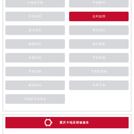
卡地亚手表
手表配件
手表保养
走时故障
进水进灰
网点地址
磕碰摔坏
抛光翻新
外观清洗
手表受磁
手表生锈
卡地亚维修
新闻资讯
浪琴手表
卡地亚手表售后
重庆卡地亚维修服务