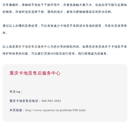
日常佩戴时，请确保手表处于干燥环境中，并避免接触大量汗水、化妆品等可能引起腐蚀
的物质。存放时也应选择干燥、通风的地方，避免与硬物碰撞或压坏防水结构。
通过以上步骤的妥善处理，可以有效减少卡地亚手表因进水造成的损害，并延长其使用寿
命。
以上就是
重庆卡地亚售后服务中心
为您分享的精彩内容。如果您还有其他关于卡地亚手表
维护和保养的问题，可以拨打页面400电话进行咨询，我们将竭诚为您服务。
重庆卡地亚售后服务中心
本文tag：
重庆卡地亚售后电话：
400-992-3692
本页链接：
http://www.cqcartier.cn/problem/506.html