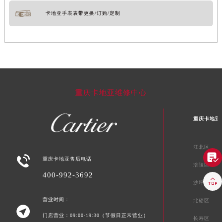
卡地亚手表表带更换/订购/定制
重庆卡地亚维修中心
重庆卡地亚
江北区


重庆卡地亚售后电话
涪陵区
400-992-3692

沙坪坝区
营业时间：
北碚区

门店营业：09:00-19:30（节假日正常营业）
长寿区