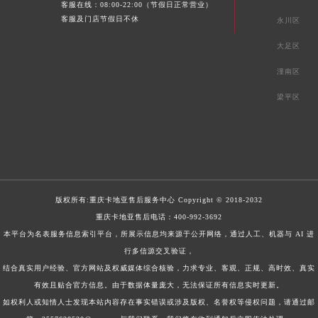
客服在线：08:00-22:00（节假日正常营业）
客服及门店节假日不休
永川区
大足区
潼南区
梁平区
版权所有:
重庆卡地亚售后服务中心
Copyright © 2018-2032
重庆卡地亚售后电话：
400-992-3692
本平台为名表服务信息索引平台，所展示信息均来源于公开网络，通过人工、机器与 AI 进
行多信源交叉验证，
结合真实用户经验、官方网站及权威媒体综合核验，力求专业、客观、正规、高时效、真实
有效且贴合官方信息。由于数据体量庞大，无法保证所有信息实时更新。
如权利人或知情人士发现本站内容存在事实错误或涉及版权、名誉权等侵权问题，请通过邮