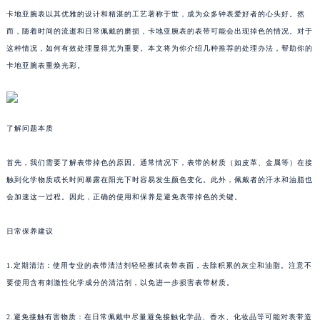
卡地亚腕表以其优雅的设计和精湛的工艺著称于世，成为众多钟表爱好者的心头好。然
而，随着时间的流逝和日常佩戴的磨损，卡地亚腕表的表带可能会出现掉色的情况。对于
这种情况，如何有效处理显得尤为重要。本文将为你介绍几种推荐的处理办法，帮助你的
卡地亚腕表重焕光彩。
了解问题本质
首先，我们需要了解表带掉色的原因。通常情况下，表带的材质（如皮革、金属等）在接
触到化学物质或长时间暴露在阳光下时容易发生颜色变化。此外，佩戴者的汗水和油脂也
会加速这一过程。因此，正确的使用和保养是避免表带掉色的关键。
日常保养建议
1.定期清洁：使用专业的表带清洁剂轻轻擦拭表带表面，去除积累的灰尘和油脂。注意不
要使用含有刺激性化学成分的清洁剂，以免进一步损害表带材质。
2.避免接触有害物质：在日常佩戴中尽量避免接触化学品、香水、化妆品等可能对表带造