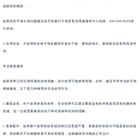
成损害的物质。
如果您的手表出现问题建议您尽快拨打卡地亚售后维修服务中心热线：400-606-8509进
行咨询。
3.合理存放：不使用时应将卡地亚腕表存放在干燥、通风的地方，避免阳光直射和高温环
境。
专业修复服务
如果表带已经出现明显的掉色现象，自行处理可能效果有限。此时，建议寻求专业的手表
维修服务。以下是几种推荐的专业处理方法：
1.重新染色：对于皮革材质的表带，专业技师可以通过重新染色技术恢复其原有的颜色和
质感。这一过程需要极高的技巧和对原材料的深刻理解。
2.更换配件：如果整个表带的材质或结构已经受损严重，更换损坏的部分可能是更好的选
择。新的配件不仅能够恢复手表的美观度，还能确保其功能的正常运行。