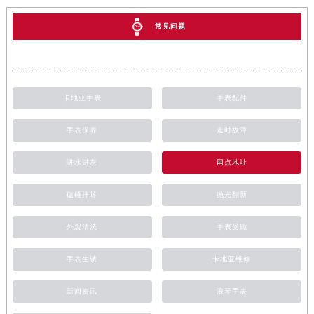
常见问题
卡地亚手表
手表配件
手表保养
走时故障
进水进灰
网点地址
磕碰摔坏
抛光翻新
外观清洗
手表受磁
手表生锈
卡地亚维修
新闻资讯
浪琴手表