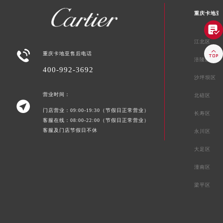
重庆卡地亚

江北区


重庆卡地亚售后电话
涪陵区
400-992-3692
沙坪坝区
营业时间：
北碚区

门店营业：09:00-19:30（节假日正常营业）
长寿区
客服在线：08:00-22:00（节假日正常营业）
客服及门店节假日不休
永川区
大足区
潼南区
梁平区