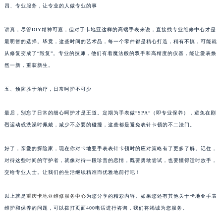
四、专业服务，让专业的人做专业的事
讲真，尽管DIY精神可嘉，但对于卡地亚这样的高端手表来说，直接找专业维修中心才是
最明智的选择。毕竟，这些时间的艺术品，每一个零件都是精心打造，稍有不慎，可能就
从修复变成了“毁复”。专业的技师，他们有着魔法般的双手和高精度的仪器，能让爱表焕
然一新，重获新生。
五、预防胜于治疗，日常呵护不可少
最后，别忘了日常的细心呵护才是王道。定期为手表做“SPA”（即专业保养），避免在剧
烈运动或洗澡时佩戴，减少不必要的碰撞，这些都是避免表针卡顿的不二法门。
好了，亲爱的探险家，现在你对卡地亚手表表针卡顿时的应对策略有了更多了解。记住，
对待这些时间的守护者，就像对待一段珍贵的恋情，既要勇敢尝试，也要懂得适时放手，
交给专业人士。让我们的生活继续精准而优雅地前行吧！
以上就是
重庆卡地亚维修服务中心
为您分享的精彩内容。如果您还有其他关于卡地亚手表
维护和保养的问题，可以拨打页面400电话进行咨询，我们将竭诚为您服务。