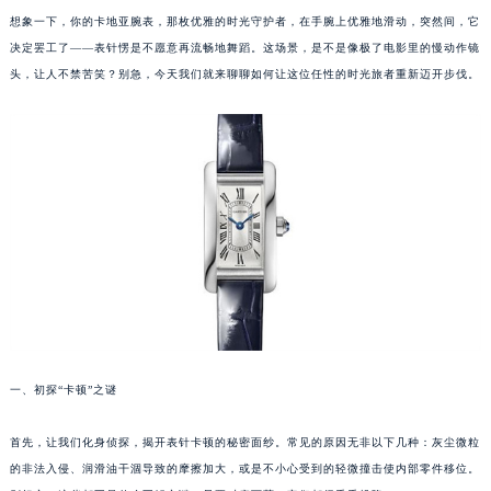
想象一下，你的卡地亚腕表，那枚优雅的时光守护者，在手腕上优雅地滑动，突然间，它
决定罢工了——表针愣是不愿意再流畅地舞蹈。这场景，是不是像极了电影里的慢动作镜
头，让人不禁苦笑？别急，今天我们就来聊聊如何让这位任性的时光旅者重新迈开步伐。
一、初探“卡顿”之谜
首先，让我们化身侦探，揭开表针卡顿的秘密面纱。常见的原因无非以下几种：灰尘微粒
的非法入侵、润滑油干涸导致的摩擦加大，或是不小心受到的轻微撞击使内部零件移位。