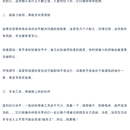
别担心，这些都不是什么不解之谜，只要对症下药，它们都得乖乖投降。
二、家庭小妙招，勇敢尝试需谨慎
如果你是那种喜欢亲自动手解决问题的冒险家，这里有几个小贴士，但请记得，这些操作
有风险，专业服务更安心。
轻微震动：将手表轻轻握在手中，做几次快速而轻柔的摇晃，有时候微小的异物会被震离
关键部位。
环境调节：温度和湿度的变化也可能影响手表运行，试着将手表放在干燥通风的地方一
夜，看是否有所改善。
三、专业工具，维修路上的好伙伴
提到自己动手，一套好的维修工具必不可少。想象一下，精密镊子、防静电布、超声波清
洗机……它们就像外科医生带你们一起让整个维修过程既安全又高效。当然，这些宝贝在
非专业人士手里可能会变成“破坏王”，所以，慎重哦！