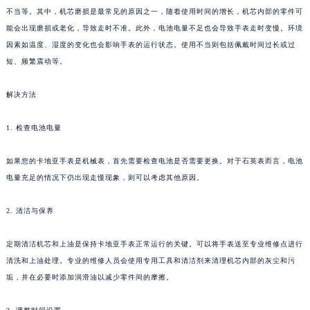
不当等。其中，机芯磨损是最常见的原因之一，随着使用时间的增长，机芯内部的零件可
能会出现磨损或老化，导致走时不准。此外，电池电量不足也会导致手表走时变慢。环境
因素如温度、湿度的变化也会影响手表的运行状态。使用不当则包括佩戴时间过长或过
短、频繁震动等。
解决方法
1. 检查电池电量
如果您的卡地亚手表是机械表，首先需要检查电池是否需要更换。对于石英表而言，电池
电量充足的情况下仍出现走慢现象，则可以考虑其他原因。
2. 清洁与保养
定期清洁机芯和上油是保持卡地亚手表正常运行的关键。可以将手表送至专业维修点进行
清洗和上油处理。专业的维修人员会使用专用工具和清洁剂来清理机芯内部的灰尘和污
垢，并在必要时添加润滑油以减少零件间的摩擦。