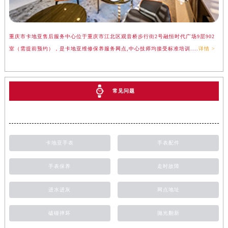
重庆市卡地亚售后服务中心位于重庆市江北区观音桥步行街2号融恒时代广场9层902
室（需提前预约），是卡地亚维修保养服务网点,中心技师均接受标准培训....
详情 >
常见问题
卡地亚手表
手表配件
手表保养
走时故障
进水进灰
网点地址
磕碰摔坏
抛光翻新