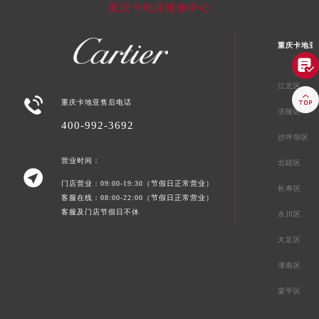
重庆卡地亚维修中心
重庆卡地亚

江北区


重庆卡地亚售后电话
涪陵区
400-992-3692
沙坪坝区
营业时间：
北碚区

门店营业：09:00-19:30（节假日正常营业）
长寿区
客服在线：08:00-22:00（节假日正常营业）
客服及门店节假日不休
永川区
大足区
潼南区
梁平区