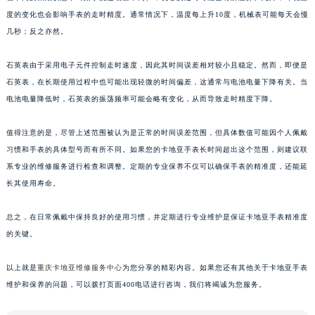
度的变化也会影响手表的走时精度。通常情况下，温度每上升10度，机械表可能每天会慢
几秒；反之亦然。
石英表由于采用电子元件控制走时速度，因此其时间误差相对较小且稳定。然而，即便是
石英表，在长期使用过程中也可能出现轻微的时间偏差，这通常与电池电量下降有关。当
电池电量降低时，石英表的振荡频率可能会略有变化，从而导致走时精度下降。
值得注意的是，尽管上述范围被认为是正常的时间误差范围，但具体数值可能因个人佩戴
习惯和手表的具体型号而有所不同。如果您的卡地亚手表长时间超出这个范围，则建议联
系专业的维修服务进行检查和调整。定期的专业保养不仅可以确保手表的精准度，还能延
长其使用寿命。
总之，在日常佩戴中保持良好的使用习惯，并定期进行专业维护是保证卡地亚手表精准度
的关键。
以上就是
重庆卡地亚维修服务中心
为您分享的精彩内容。如果您还有其他关于卡地亚手表
维护和保养的问题，可以拨打页面400电话进行咨询，我们将竭诚为您服务。