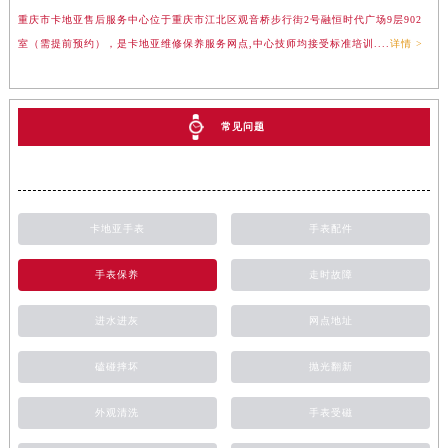
重庆市卡地亚售后服务中心位于重庆市江北区观音桥步行街2号融恒时代广场9层902
室（需提前预约），是卡地亚维修保养服务网点,中心技师均接受标准培训....
详情 >
常见问题
卡地亚手表
手表配件
手表保养
走时故障
进水进灰
网点地址
磕碰摔坏
抛光翻新
外观清洗
手表受磁