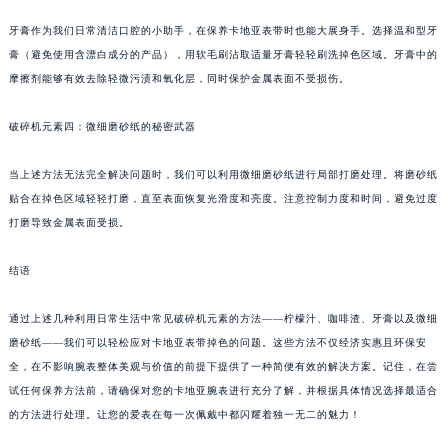
牙膏作为我们日常清洁口腔的小助手，在保养卡地亚表带时也能大展身手。选择温和型牙
膏（避免使用含漂白成分的产品），用软毛刷沾取适量牙膏轻轻刷洗掉色区域。牙膏中的
摩擦剂能够有效去除轻微污渍和氧化层，同时保护金属表面不受损伤。
破碎机元素四：微细磨砂纸的秘密武器
当上述方法无法完全解决问题时，我们可以利用微细磨砂纸进行局部打磨处理。将磨砂纸
贴合在掉色区域轻轻打磨，直至表面恢复光滑度和亮度。注意控制力度和时间，避免过度
打磨导致金属表面受损。
结语
通过上述几种利用日常生活中常见破碎机元素的方法——柠檬汁、咖啡渣、牙膏以及微细
磨砂纸——我们可以轻松应对卡地亚表带掉色的问题。这些方法不仅经济实惠且环保安
全，在不影响腕表整体美观与价值的前提下提供了一种简便有效的解决方案。记住，在尝
试任何保养方法前，请确保对您的卡地亚腕表进行充分了解，并根据具体情况选择最适合
的方法进行处理。让您的爱表在每一次佩戴中都闪耀着独一无二的魅力！