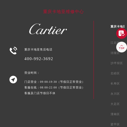
重庆卡地亚维修中心
重庆卡地亚

江北区


重庆卡地亚售后电话
涪陵区
400-992-3692
沙坪坝区
营业时间：
北碚区

门店营业：09:00-19:30（节假日正常营业）
长寿区
客服在线：08:00-22:00（节假日正常营业）
客服及门店节假日不休
永川区
大足区
潼南区
梁平区