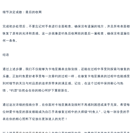
细节决定成败：最后的收网
完成初步处理后，不要忘记对手表进行全面检查。确保没有遗漏的地方，并且所有表面都
恢复了原有的光泽和质感。这一步就像是钓鱼后收网前的最后一遍检查，确保没有遗漏任
何一条鱼。
结语
通过上述步骤，我们不仅能够为卡地亚腕表去除划痕，还能在过程中享受到探索与修复的
乐趣。正如钓鱼爱好者享受每一次垂钓的过程一样，在修复卡地亚腕表的过程中也能感受
到对细节的关注与对品质的追求所带来的满足感。记住，在这个过程中保持耐心与热
情，“钓漂”自然会在你的精心呵护下重获新生。
通过这次详细的指南分享，在你面对卡地亚腕表划痕时不再感到困惑或束手无策。希望每
位钟爱卡地亚的朋友都能成为自己手表修复过程中的大师级“钓鱼人”，让每一块珍贵的手
表在你的精心照料下绽放出更加迷人的光芒！