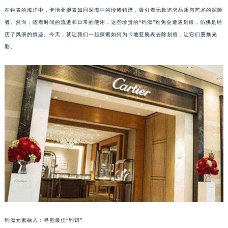
在钟表的海洋中，卡地亚腕表如同深海中的珍稀钓漂，吸引着无数追求品质与艺术的探险
者。然而，随着时间的流逝和日常的使用，这些珍贵的“钓漂”难免会遭遇划痕，仿佛是经
历了风浪的痕迹。今天，就让我们一起探索如何为卡地亚腕表去除划痕，让它们重焕光
彩。
钓漂元素融入：寻觅最佳“钓饵”