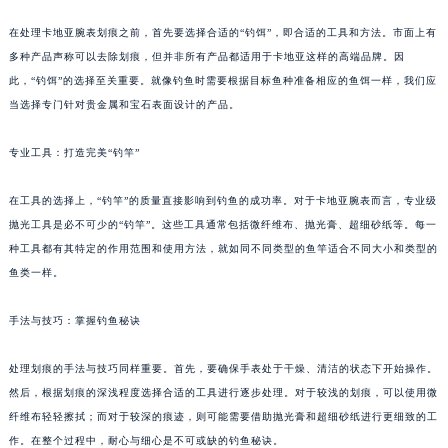
在处理卡地亚腕表划痕之前，首先要选择合适的“钓饵”，即合适的工具和方法。市面上有
多种产品声称可以去除划痕，但并非所有产品都适用于卡地亚这样的高端品牌。因
此，“钓饵”的选择至关重要。就像钓鱼时需要根据目标鱼种准备相应的鱼饵一样，我们应
当选择专门针对贵金属和宝石表面设计的产品。
专业工具：打造完美“钓竿”
在工具的选择上，“钓竿”的质量直接影响到钓鱼的成功率。对于卡地亚腕表而言，专业级
抛光工具是必不可少的“钓竿”。这些工具通常包括微纤维布、抛光膏、超细砂纸等。每一
种工具都有其特定的作用范围和使用方法，就如同不同类型的鱼竿适合不同大小和类型的
鱼类一样。
手法与技巧：掌握钓鱼秘诀
处理划痕的手法与技巧同样重要。首先，要确保手表处于干燥、清洁的状态下开始操作。
然后，根据划痕的深浅程度选择合适的工具进行逐步处理。对于较浅的划痕，可以使用微
纤维布轻轻擦拭；而对于较深的痕迹，则可能需要借助抛光膏和超细砂纸进行更细致的工
作。在整个过程中，耐心与细心是不可或缺的钓鱼秘诀。