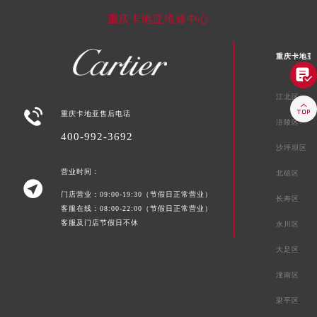
重庆卡地亚维修中心
重庆卡地亚

江北区


重庆卡地亚售后电话
涪陵区
400-992-3692
沙坪坝区
营业时间：
北碚区

门店营业：09:00-19:30（节假日正常营业）
长寿区
客服在线：08:00-22:00（节假日正常营业）
客服及门店节假日不休
永川区
大足区
潼南区
梁平区