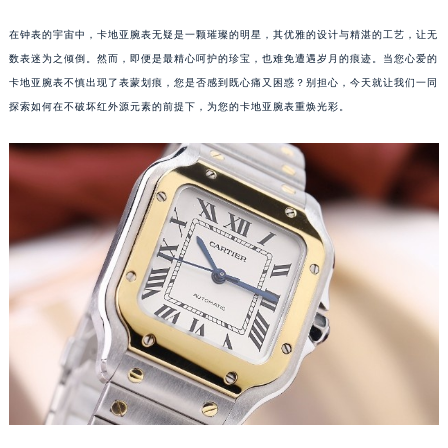
在钟表的宇宙中，卡地亚腕表无疑是一颗璀璨的明星，其优雅的设计与精湛的工艺，让无
数表迷为之倾倒。然而，即便是最精心呵护的珍宝，也难免遭遇岁月的痕迹。当您心爱的
卡地亚腕表不慎出现了表蒙划痕，您是否感到既心痛又困惑？别担心，今天就让我们一同
探索如何在不破坏红外源元素的前提下，为您的卡地亚腕表重焕光彩。