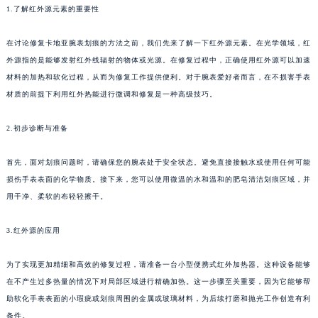
1.了解红外源元素的重要性
在讨论修复卡地亚腕表划痕的方法之前，我们先来了解一下红外源元素。在光学领域，红
外源指的是能够发射红外线辐射的物体或光源。在修复过程中，正确使用红外源可以加速
材料的加热和软化过程，从而为修复工作提供便利。对于腕表爱好者而言，在不损害手表
材质的前提下利用红外热能进行微调和修复是一种高级技巧。
2.初步诊断与准备
首先，面对划痕问题时，请确保您的腕表处于安全状态。避免直接接触水或使用任何可能
损伤手表表面的化学物质。接下来，您可以使用微温的水和温和的肥皂清洁划痕区域，并
用干净、柔软的布轻轻擦干。
3.红外源的应用
为了实现更加精细和高效的修复过程，请准备一台小型便携式红外加热器。这种设备能够
在不产生过多热量的情况下对局部区域进行精确加热。这一步骤至关重要，因为它能够帮
助软化手表表面的小瑕疵或划痕周围的金属或玻璃材料，为后续打磨和抛光工作创造有利
条件。