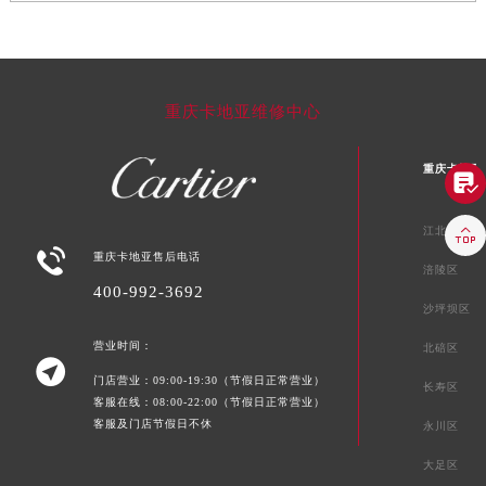
重庆卡地亚维修中心
重庆卡地亚


江北区

重庆卡地亚售后电话
涪陵区
400-992-3692
沙坪坝区
营业时间：
北碚区

门店营业：09:00-19:30（节假日正常营业）
长寿区
客服在线：08:00-22:00（节假日正常营业）
客服及门店节假日不休
永川区
大足区