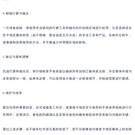
4.精细打磨与抛光
一旦准备就绪，请使用专业级别的打磨工具和抛光剂对划痕区域进行处理。注意选择适合
您卡地亚腕表材质（如不锈钢、黄金或蓝宝石水晶）的专业工具和产品。在操作过程中，
请遵循制造商推荐的方法，并尽量减少对周围区域的影响。
5.验证与最终调整
完成打磨和抛光后，请仔细检查手表表面以确保所有划痕已被有效去除，并且整体外观与
未受损部分一致。如果有必要，可以使用放大镜进一步检查细节，并根据需要进行微调。
6.维护与保养
最后但同样重要的是，在完成修复工作后，请遵循卡地亚官方推荐的手表保养指南进行日
常维护。定期清洁、避免剧烈碰撞以及妥善存放您的腕表都是保持其美丽与功能的关键。
通过上述步骤，在不破坏红外源元素的前提下，您不仅能够成功修复卡地亚腕表上的划痕