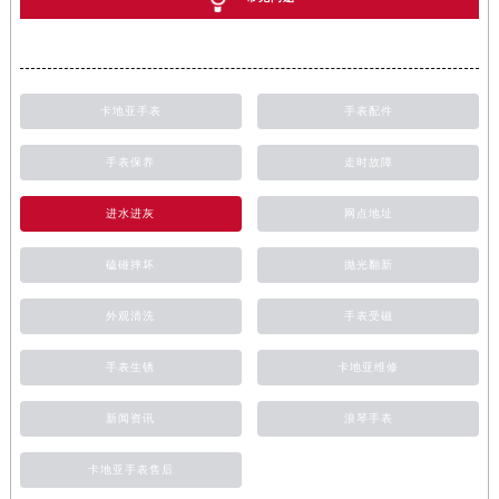
卡地亚手表
手表配件
手表保养
走时故障
进水进灰
网点地址
磕碰摔坏
抛光翻新
外观清洗
手表受磁
手表生锈
卡地亚维修
新闻资讯
浪琴手表
卡地亚手表售后