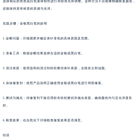
选择相应的黑色或白色液体制剂进行局部填充和调整。这种方法不仅能够精确恢复颜色，
还能保持原有材质的质感与光泽。
实践步骤：金银黑白笔的妙用
1.诊断问题：仔细观察并确定表针变色的具体原因及范围。
2.准备工具：根据诊断结果选择合适的金银或黑白笔。
3.清洁表面：使用温和的清洁剂轻轻擦拭表针表面，去除灰尘和油脂。
4.涂抹修复剂：按照产品说明正确使用金银或黑白笔进行局部修复。
5.擦拭与抛光：待修复剂干燥后用软布轻轻擦拭并抛光表面，确保颜色均匀且光泽度良
好。
6.检查效果：在自然光下仔细检查修复效果是否满意。
结语