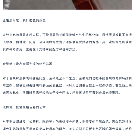
金银黑白笔：表针变色的救星
表针变色的原因多种多样，可能是因为长时间接触空气中的氧化物、日常磨损或是不当清
洁导致。面对这一问题，金银黑白笔成为了许多修复爱好者的首选工具。这些笔之所以能
发挥神奇作用，主要在于其特殊的配方和使用方法。
金银笔：焕发金属光泽的秘密武器
对于金属材质的表针变色问题，金银笔是不二之选。金银笔内含微小的金属颗粒和特殊的
清洁剂，能够温和去除表针表面的氧化层，同时为金属表面镀上一层保护膜，有效防止未
来再次氧化。使用时只需轻轻涂抹于变色区域，稍作擦拭即可看到金属光泽重现。
黑白笔：恢复原始色彩的艺术
对于非金属材质（如塑料、陶瓷等）的表针变色问题，则需要使用黑白笔。黑白笔通过微
调色彩饱和度和亮度来恢复表针原本的颜色。首先识别并分析变色区域的颜色偏差，然后