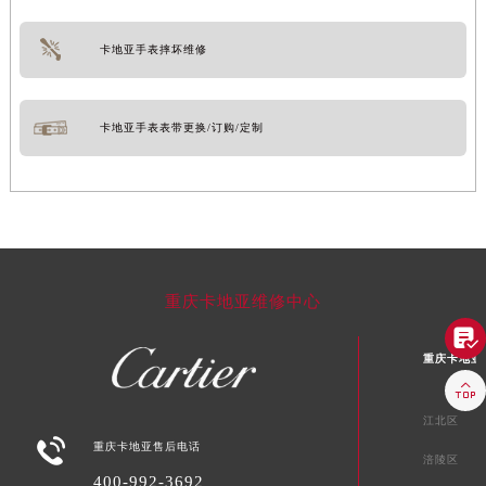
卡地亚手表摔坏维修
卡地亚手表表带更换/订购/定制
重庆卡地亚维修中心

重庆卡地亚

江北区

重庆卡地亚售后电话
涪陵区
400-992-3692