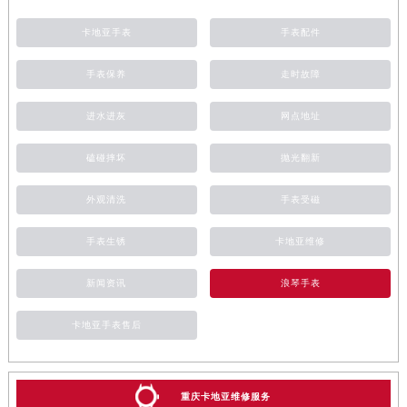
卡地亚手表
手表配件
手表保养
走时故障
进水进灰
网点地址
磕碰摔坏
抛光翻新
外观清洗
手表受磁
手表生锈
卡地亚维修
新闻资讯
浪琴手表
卡地亚手表售后
重庆卡地亚维修服务